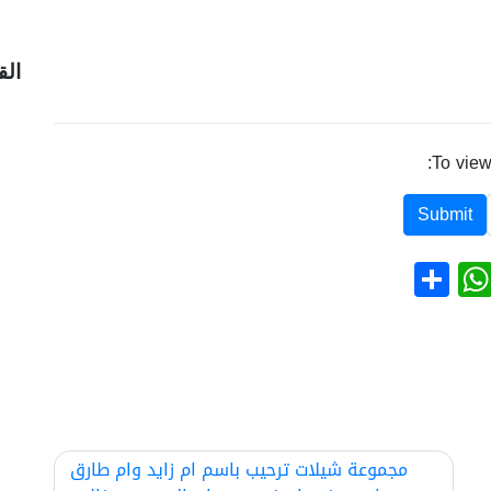
الق
To view
نشر
WhatsApp
مجموعة شيلات ترحيب باسم ام زايد وام طارق