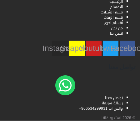
الرئيسية
الاقسام
قسم الشيلات
قسم الزفات
أقسام اخرى
من نحن
اتصل بنا
Instagram
Snapchat
Youtube
Twitter
Faceb
تواصل معنا
تواصل معنا
رسالة سريعة
واتس اب 966534299931+
© 2026
استديو فلة
|