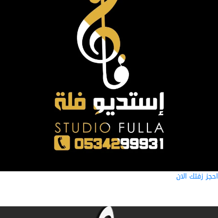
ز زفتك الان