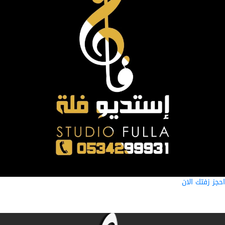
ز زفتك الان