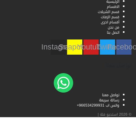
الرئيسية
الاقسام
قسم الشيلات
قسم الزفات
أقسام اخرى
من نحن
اتصل بنا
Instagram
Snapchat
Youtube
Twitter
Faceb
تواصل معنا
تواصل معنا
رسالة سريعة
واتس اب 966534299931+
© 2026
استديو فلة
|