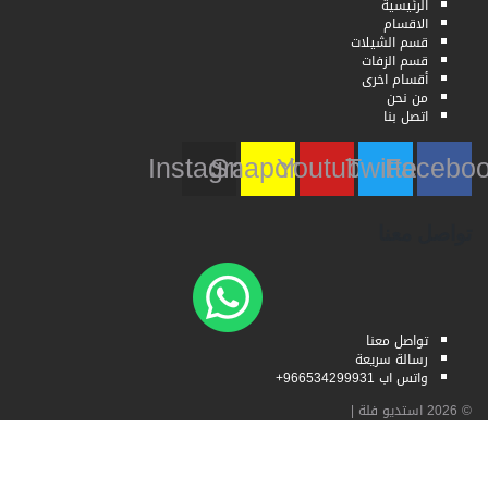
الرئيسية
الاقسام
قسم الشيلات
قسم الزفات
أقسام اخرى
من نحن
اتصل بنا
Instagram
Snapchat
Youtube
Twitter
Faceb
تواصل معنا
تواصل معنا
رسالة سريعة
واتس اب 966534299931+
© 2026
استديو فلة
|