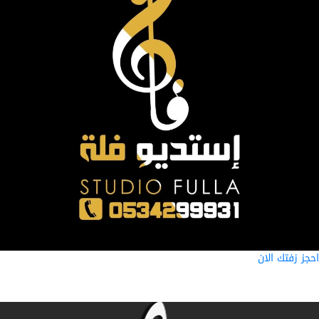
ز زفتك الان