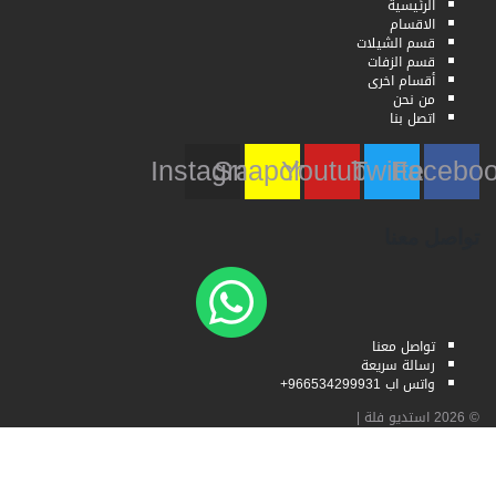
الرئيسية
الاقسام
قسم الشيلات
قسم الزفات
أقسام اخرى
من نحن
اتصل بنا
Instagram
Snapchat
Youtube
Twitter
Faceb
تواصل معنا
تواصل معنا
رسالة سريعة
واتس اب 966534299931+
© 2026
استديو فلة
|