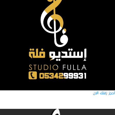
ز زفتك الان