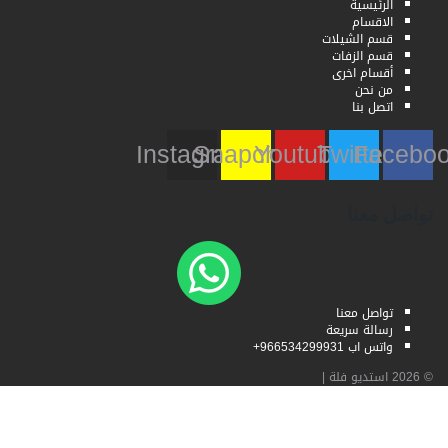
الرئيسية
الاقسام
قسم الشيلات
قسم الزفات
أقسام اخرى
من نحن
اتصل بنا
Instagram
Snapchat
Youtube
Twitter
Faceb
تواصل معنا
تواصل معنا
رسالة سريعة
واتس اب 966534299931+
© 2026
استديو فلة
|