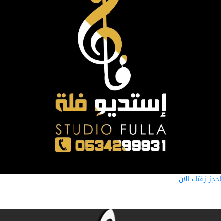
ز زفتك الان