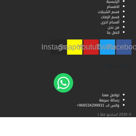
الرئيسية
الاقسام
قسم الشيلات
قسم الزفات
أقسام اخرى
من نحن
اتصل بنا
Instagram
Snapchat
Youtube
Twitter
Faceb
تواصل معنا
تواصل معنا
رسالة سريعة
واتس اب 966534299931+
© 2026
استديو فلة
|