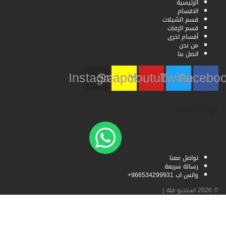
الرئيسية
الاقسام
قسم الشيلات
قسم الزفات
أقسام اخرى
من نحن
اتصل بنا
Instagram
Snapchat
Youtube
Twitter
Faceb
تواصل معنا
تواصل معنا
رسالة سريعة
واتس اب 966534299931+
© 2026
استديو فلة
|