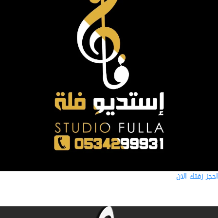
ز زفتك الان