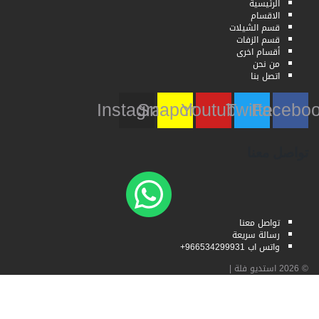
الرئيسية
الاقسام
قسم الشيلات
قسم الزفات
أقسام اخرى
من نحن
اتصل بنا
Instagram
Snapchat
Youtube
Twitter
Faceb
تواصل معنا
تواصل معنا
رسالة سريعة
واتس اب 966534299931+
© 2026
استديو فلة
|