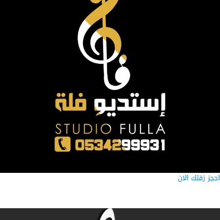
ز زفتك الان