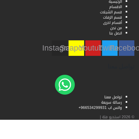
الرئيسية
الاقسام
قسم الشيلات
قسم الزفات
أقسام اخرى
من نحن
اتصل بنا
Instagram
Snapchat
Youtube
Twitter
Faceb
تواصل معنا
تواصل معنا
رسالة سريعة
واتس اب 966534299931+
© 2026
استديو فلة
|