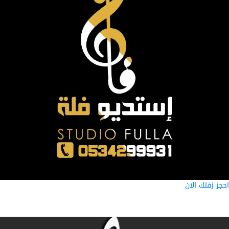
ز زفتك الان