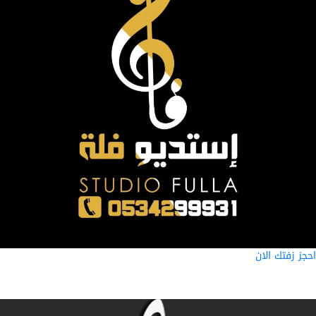
ز زفتك الان