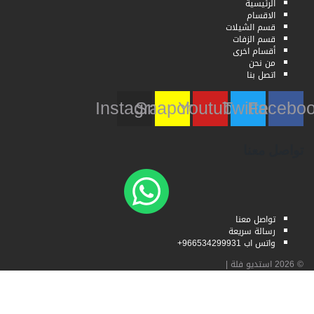
الرئيسية
الاقسام
قسم الشيلات
قسم الزفات
أقسام اخرى
من نحن
اتصل بنا
Instagram
Snapchat
Youtube
Twitter
Faceb
تواصل معنا
تواصل معنا
رسالة سريعة
واتس اب 966534299931+
© 2026
استديو فلة
|