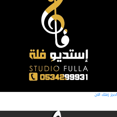
ز زفتك الان