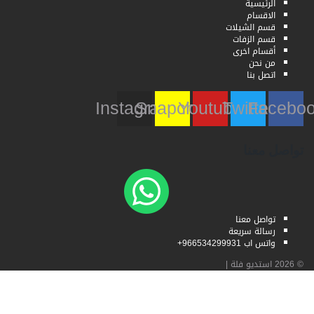
الرئيسية
الاقسام
قسم الشيلات
قسم الزفات
أقسام اخرى
من نحن
اتصل بنا
Instagram
Snapchat
Youtube
Twitter
Faceb
تواصل معنا
تواصل معنا
رسالة سريعة
واتس اب 966534299931+
© 2026
استديو فلة
|