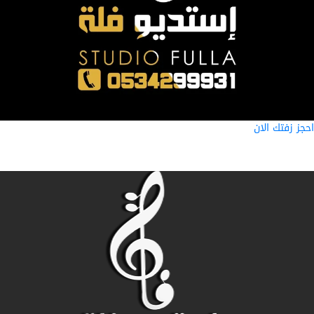
ز زفتك الان