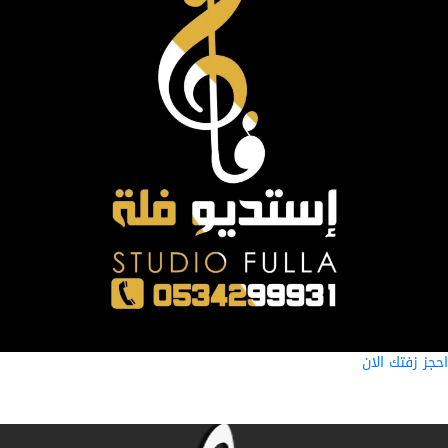
ز زفتك الان