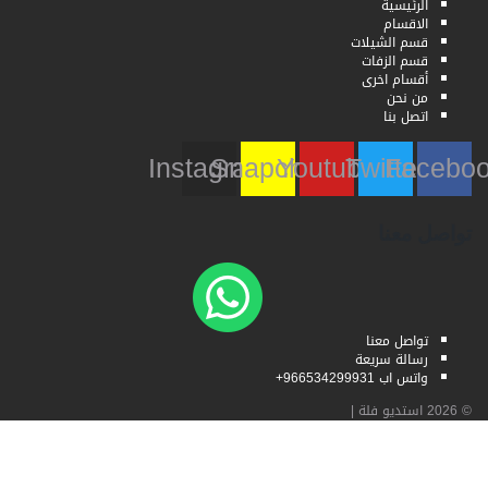
الرئيسية
الاقسام
قسم الشيلات
قسم الزفات
أقسام اخرى
من نحن
اتصل بنا
Instagram
Snapchat
Youtube
Twitter
Faceb
تواصل معنا
تواصل معنا
رسالة سريعة
واتس اب 966534299931+
© 2026
استديو فلة
|