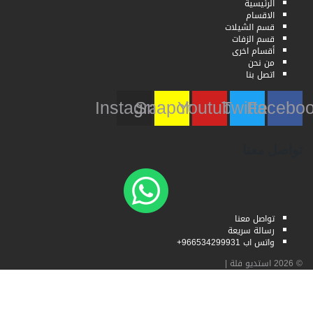
الرئيسية
الاقسام
قسم الشيلات
قسم الزفات
أقسام اخرى
من نحن
اتصل بنا
Instagram
Snapchat
Youtube
Twitter
Faceb
تواصل معنا
تواصل معنا
رسالة سريعة
واتس اب 966534299931+
© 2026
استديو فلة
|