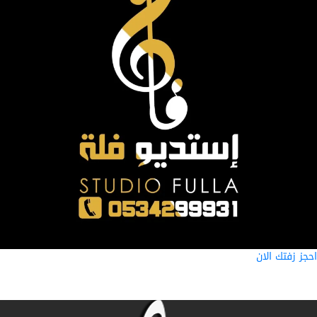
ز زفتك الان