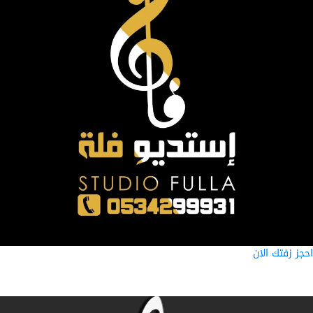
ز زفتك الان