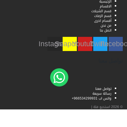
الرئيسية
الاقسام
قسم الشيلات
قسم الزفات
أقسام اخرى
من نحن
اتصل بنا
Instagram
Snapchat
Youtube
Twitter
Faceb
تواصل معنا
تواصل معنا
رسالة سريعة
واتس اب 966534299931+
© 2026
استديو فلة
|