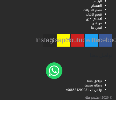
الرئيسية
الاقسام
قسم الشيلات
قسم الزفات
أقسام اخرى
من نحن
اتصل بنا
Instagram
Snapchat
Youtube
Twitter
Faceb
تواصل معنا
تواصل معنا
رسالة سريعة
واتس اب 966534299931+
© 2026
استديو فلة
|