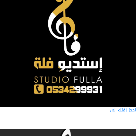
ز زفتك الان