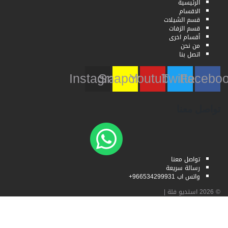
الرئيسية
الاقسام
قسم الشيلات
قسم الزفات
أقسام اخرى
من نحن
اتصل بنا
Instagram
Snapchat
Youtube
Twitter
Faceb
تواصل معنا
تواصل معنا
رسالة سريعة
واتس اب 966534299931+
© 2026
استديو فلة
|