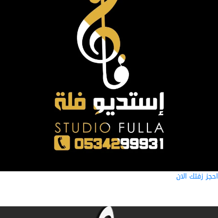
ز زفتك الان