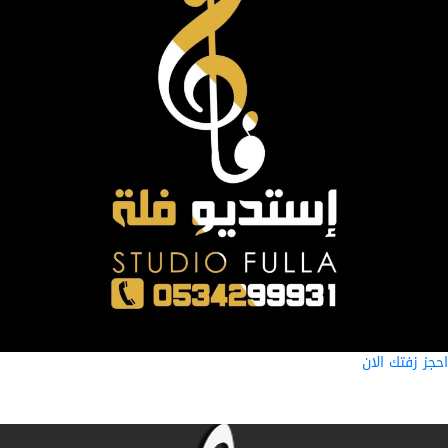
ز زفتك الان