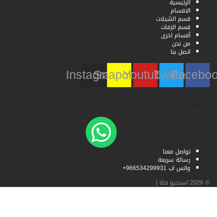
الرئيسية
الاقسام
قسم الشيلات
قسم الزفات
أقسام اخرى
من نحن
اتصل بنا
Instagram
Snapchat
Youtube
Twitter
Faceb
تواصل معنا
تواصل معنا
رسالة سريعة
واتس اب 966534299931+
© 2026
استديو فلة
|