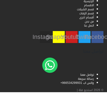
الرئيسية
الاقسام
قسم الشيلات
قسم الزفات
أقسام اخرى
من نحن
اتصل بنا
Instagram
Snapchat
Youtube
Twitter
Faceb
تواصل معنا
تواصل معنا
رسالة سريعة
واتس اب 966534299931+
© 2026
استديو فلة
|