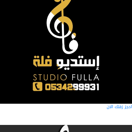
ز زفتك الان