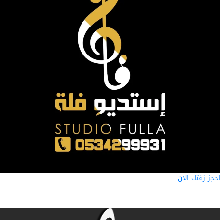
ز زفتك الان