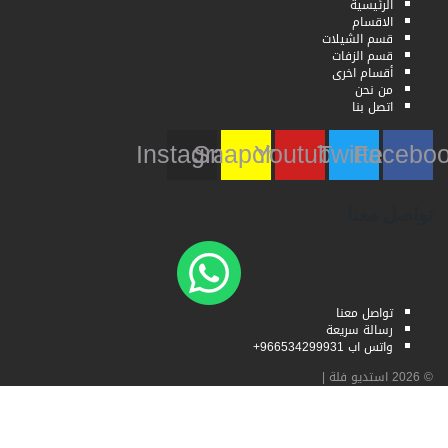
الرئيسية
الاقسام
قسم الشيلات
قسم الزفات
أقسام اخرى
من نحن
اتصل بنا
Instagram
Snapchat
Youtube
Twitter
Faceb
تواصل معنا
تواصل معنا
رسالة سريعة
واتس اب 966534299931+
© 2026
استديو فلة
|