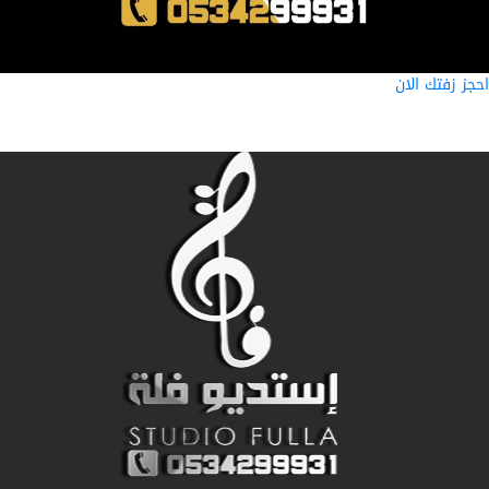
ز زفتك الان