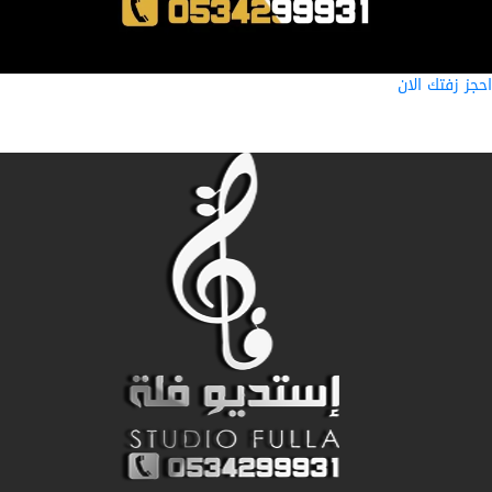
ز زفتك الان