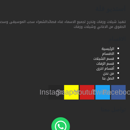
استديو فلة
تنفيذ شيلات وزفات وتخرج لجميع الاسماء غناء قصائدالشعراء سحب الموسيقى وسحب
الحقوق من الاغاني وشيلات وزفات
الاقسام
الرئيسية
الاقسام
قسم الشيلات
قسم الزفات
أقسام اخرى
من نحن
اتصل بنا
Instagram
Snapchat
Youtube
Twitter
Faceb
تواصل معنا