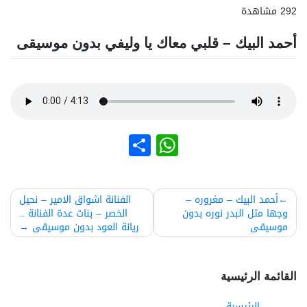
292 مشاهدة
أحمد البيك – قلبي معاك يا وليفي بدون موسيقى
نشر
WhatsApp
صفّح
أحمد البيك – مغروره –
الفنانة اشواق الامير – نحيل
وجها مثل البدر نوره بدون
الخصر – بنات عدة الفنانة ..
لمقالات
موسيقى
ريانة العود بدون موسيقى
القائمة الرئيسية
الرئيسية