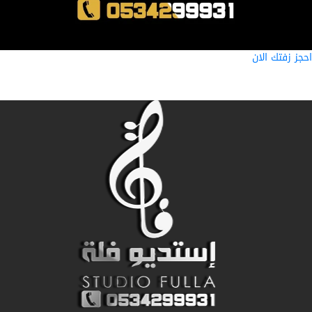
ز زفتك الان