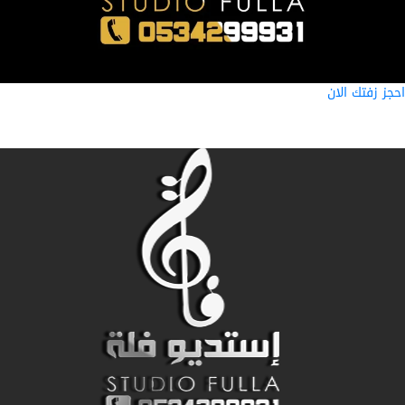
ز زفتك الان