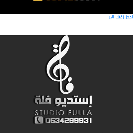
ز زفتك الان