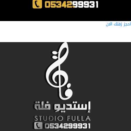
ز زفتك الان