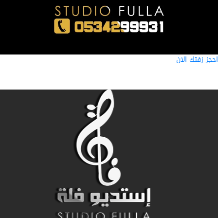
ز زفتك الان