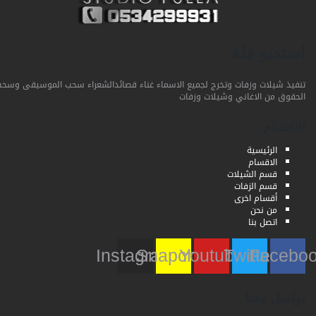
استديو فلة
تنفيذ شيلات وزفات وتخرج لجميع الاسماء غناء قصائدالشعراء سحب الموسيقى وسحب
الحقوق من الاغاني وشيلات وزفات
الاقسام
الرئيسية
الاقسام
قسم الشيلات
قسم الزفات
أقسام اخرى
من نحن
اتصل بنا
Instagram
Snapchat
Youtube
Twitter
Faceb
تواصل معنا