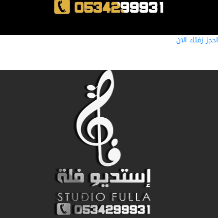
ز زفتك الان