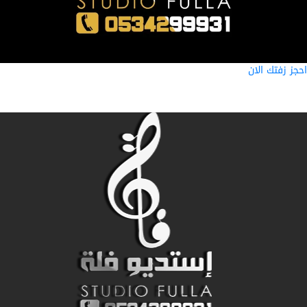
ز زفتك الان