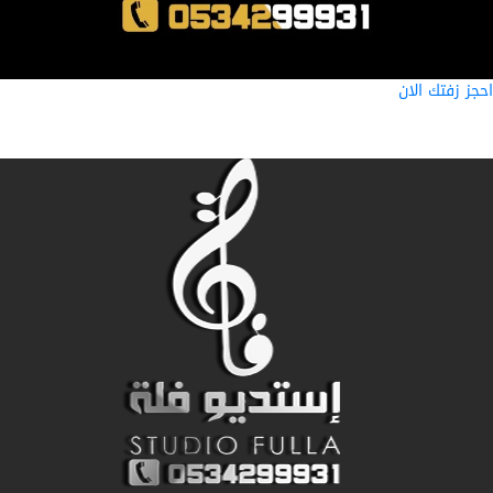
ز زفتك الان