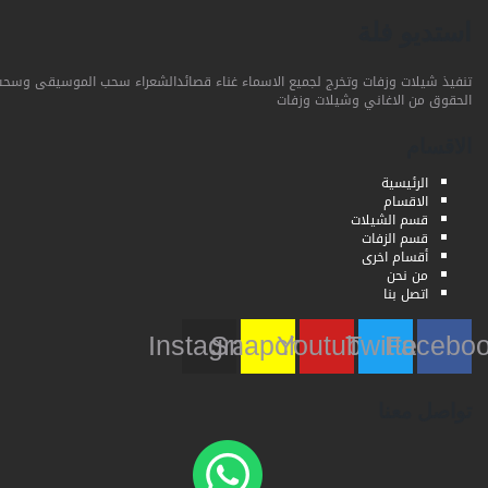
استديو فلة
تنفيذ شيلات وزفات وتخرج لجميع الاسماء غناء قصائدالشعراء سحب الموسيقى وسحب
الحقوق من الاغاني وشيلات وزفات
الاقسام
الرئيسية
الاقسام
قسم الشيلات
قسم الزفات
أقسام اخرى
من نحن
اتصل بنا
Instagram
Snapchat
Youtube
Twitter
Faceb
تواصل معنا