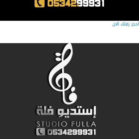
ز زفتك الان