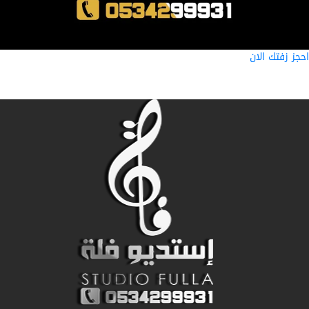
ز زفتك الان