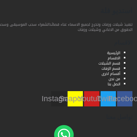
استديو فلة
تنفيذ شيلات وزفات وتخرج لجميع الاسماء غناء قصائدالشعراء سحب الموسيقى وسحب
الحقوق من الاغاني وشيلات وزفات
الاقسام
الرئيسية
الاقسام
قسم الشيلات
قسم الزفات
أقسام اخرى
من نحن
اتصل بنا
Instagram
Snapchat
Youtube
Twitter
Faceb
تواصل معنا