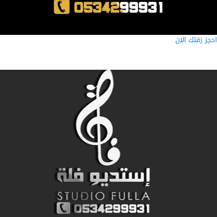
ز زفتك الان