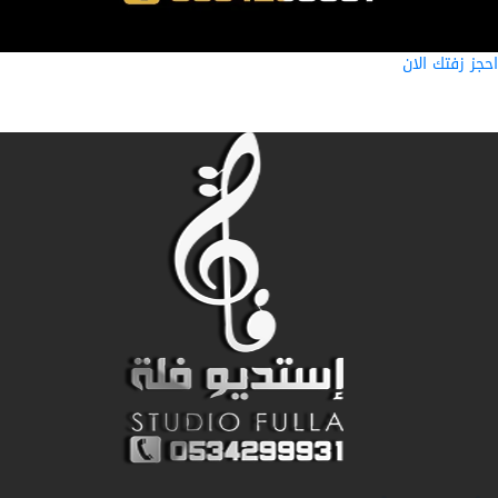
ز زفتك الان