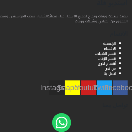
استديو فلة
تنفيذ شيلات وزفات وتخرج لجميع الاسماء غناء قصائدالشعراء سحب الموسيقى وسحب
الحقوق من الاغاني وشيلات وزفات
الاقسام
الرئيسية
الاقسام
قسم الشيلات
قسم الزفات
أقسام اخرى
من نحن
اتصل بنا
Instagram
Snapchat
Youtube
Twitter
Faceb
تواصل معنا