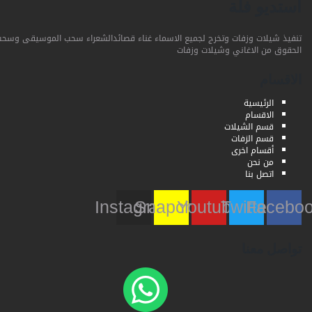
استديو فلة
تنفيذ شيلات وزفات وتخرج لجميع الاسماء غناء قصائدالشعراء سحب الموسيقى وسحب
الحقوق من الاغاني وشيلات وزفات
الاقسام
الرئيسية
الاقسام
قسم الشيلات
قسم الزفات
أقسام اخرى
من نحن
اتصل بنا
Instagram
Snapchat
Youtube
Twitter
Faceb
تواصل معنا