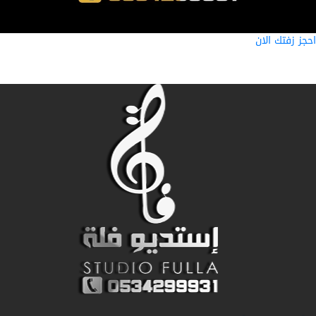
ز زفتك الان