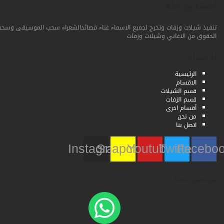
استديو فلة
تنفيذ شيلات وزفات وتخرج لجميع الاسماء غناء قصائدالشعراء سحب الموسيقى وسحب
الحقوق من الاغاني وشيلات وزفات
الاقسام
الرئيسية
الاقسام
قسم الشيلات
قسم الزفات
أقسام اخرى
من نحن
اتصل بنا
Instagram
Snapchat
Youtube
Twitter
Faceb
تواصل معنا