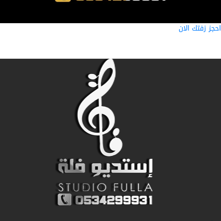
ز زفتك الان