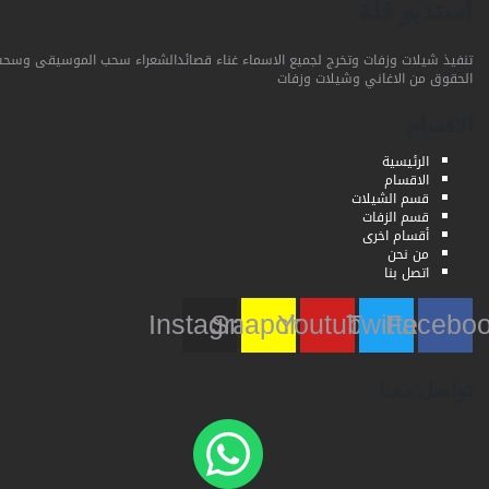
استديو فلة
تنفيذ شيلات وزفات وتخرج لجميع الاسماء غناء قصائدالشعراء سحب الموسيقى وسحب
الحقوق من الاغاني وشيلات وزفات
الاقسام
الرئيسية
الاقسام
قسم الشيلات
قسم الزفات
أقسام اخرى
من نحن
اتصل بنا
Instagram
Snapchat
Youtube
Twitter
Faceb
تواصل معنا