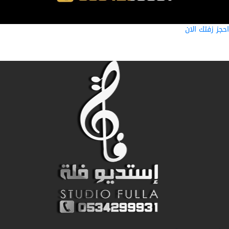
ز زفتك الان