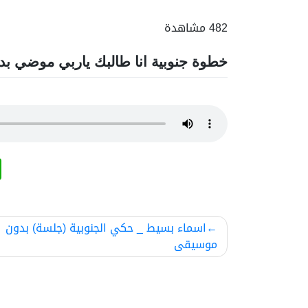
482 مشاهدة
خطوة جنوبية انا طالبك ياربي موضي ب
تصفّح
اسماء بسيط _ حكي الجنوبية (جلسة) بدون
موسيقى
المقالات