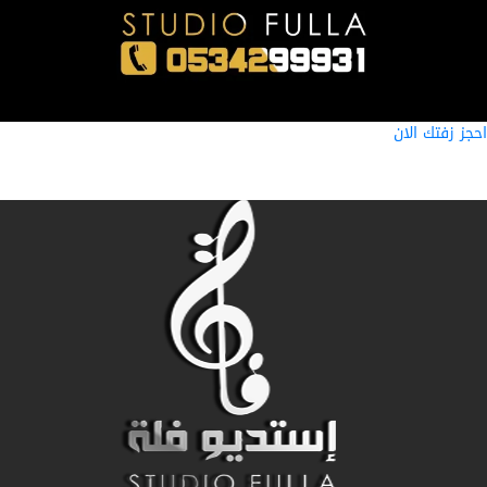
ز زفتك الان