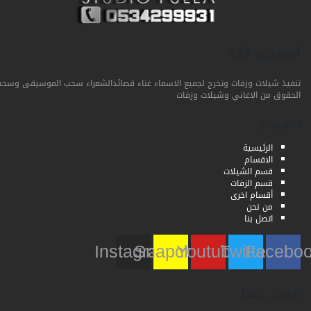
استديو فلة
تنفيذ شيلات وزفات وتخرج لجميع الاسماء غناء قصائدالشعراء سحب الموسيقى وسحب
الحقوق من الاغاني وشيلات وزفات
الاقسام
الرئيسية
الاقسام
قسم الشيلات
قسم الزفات
أقسام اخرى
من نحن
اتصل بنا
Instagram
Snapchat
Youtube
Twitter
Faceb
تواصل معنا