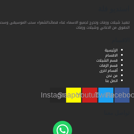
استديو فلة
تنفيذ شيلات وزفات وتخرج لجميع الاسماء غناء قصائدالشعراء سحب الموسيقى وسحب
الحقوق من الاغاني وشيلات وزفات
الاقسام
الرئيسية
الاقسام
قسم الشيلات
قسم الزفات
أقسام اخرى
من نحن
اتصل بنا
Instagram
Snapchat
Youtube
Twitter
Faceb
تواصل معنا