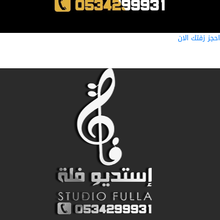
ز زفتك الان