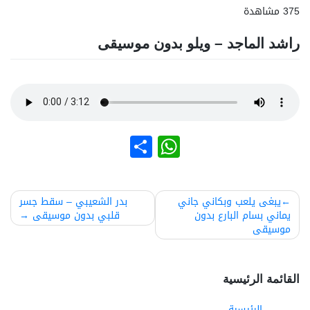
375 مشاهدة
راشد الماجد – ويلو بدون موسيقى
نشر
WhatsApp
صفّح
يبغى يلعب وبكاني جاني
بدر الشعيبي – سقط جسر
يماني بسام البارع بدون
قلبي بدون موسيقى
لمقالات
موسيقى
القائمة الرئيسية
الرئيسية