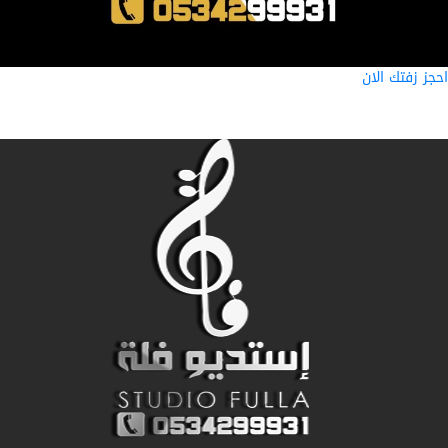
ز زفتك الان