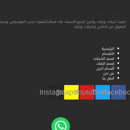
استديو فلة
تنفيذ شيلات وزفات وتخرج لجميع الاسماء غناء قصائدالشعراء سحب الموسيقى وسحب
الحقوق من الاغاني وشيلات وزفات
الاقسام
الرئيسية
الاقسام
قسم الشيلات
قسم الزفات
أقسام اخرى
من نحن
اتصل بنا
Instagram
Snapchat
Youtube
Twitter
Faceb
تواصل معنا