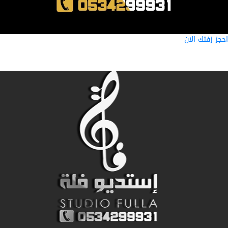
ز زفتك الان