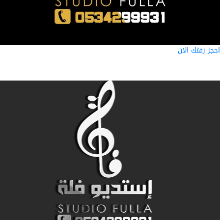
ز زفتك الان