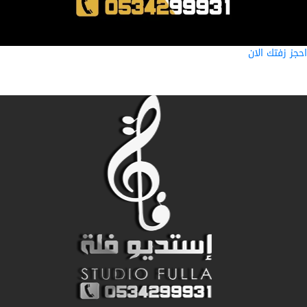
ز زفتك الان