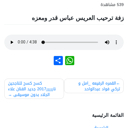
539 مشاهدة
زفة ترحيب العريس عباس قدر ومعزه
نشر
WhatsApp
صفّح
القمره الرفيعه _امل و
كسح كسح للناجحين
تركي فواد عبدالواحد
ناررررر2017 جديد الفنان علاء
لمقالات
الجلاد بدون موسيقى
القائمة الرئيسية
الرئيسية