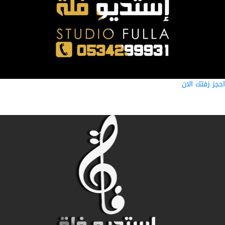
ز زفتك الان