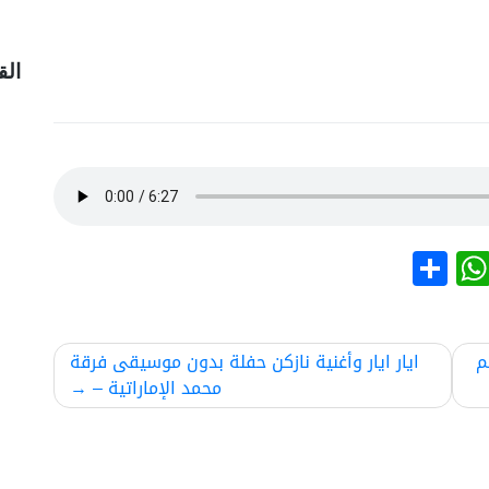
الق
نشر
WhatsApp
م
ايار ايار وأغنية نازكن حفلة بدون موسيقى فرقة
محمد الإماراتية –