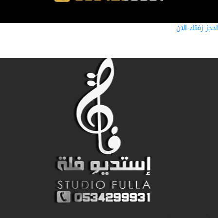
ز زفتك الان