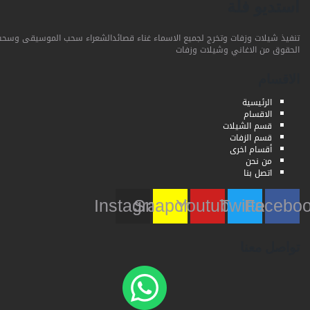
استديو فلة
تنفيذ شيلات وزفات وتخرج لجميع الاسماء غناء قصائدالشعراء سحب الموسيقى وسحب
الحقوق من الاغاني وشيلات وزفات
الاقسام
الرئيسية
الاقسام
قسم الشيلات
قسم الزفات
أقسام اخرى
من نحن
اتصل بنا
Instagram
Snapchat
Youtube
Twitter
Faceb
تواصل معنا