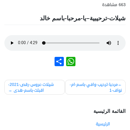
663 مشاهدة
شيلات-ترحيبية–يا-مرحبا-باسم خالد
نشر
WhatsApp
صفّح
مرحبا-ترحيب-وافي-باسم-ام-
شيلات-عروس-رقص-2021-
نواف-1
اقبلت-باسم-هدى
لمقالات
القائمة الرئيسية
الرئيسية