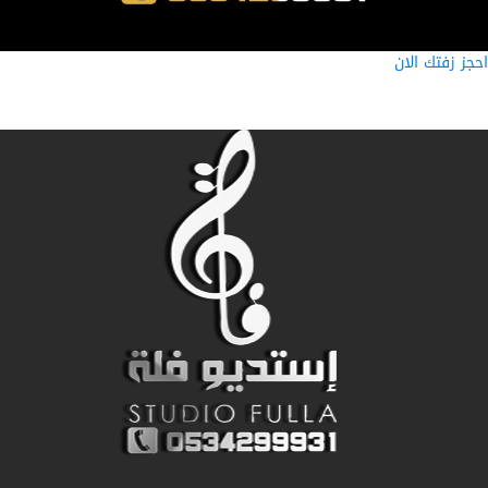
ز زفتك الان