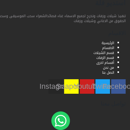
استديو فلة
تنفيذ شيلات وزفات وتخرج لجميع الاسماء غناء قصائدالشعراء سحب الموسيقى وسحب
الحقوق من الاغاني وشيلات وزفات
الاقسام
الرئيسية
الاقسام
قسم الشيلات
قسم الزفات
أقسام اخرى
من نحن
اتصل بنا
Instagram
Snapchat
Youtube
Twitter
Faceb
تواصل معنا