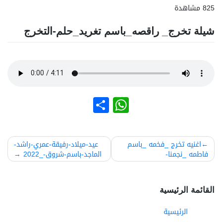
825 مشاهدة
شيلة تخرج_ راقصه_باسم تغريد_حلم-التخرج
نشر
WhatsApp
صفّح
اغنيه تخرج _فخمه _باسم
عيد-ميلاد-رفيقة-عمري-راشد-
فاطمه _نجمنا-
الماجد-باسم-شروق-_2022
لمقالات
القائمة الرئيسية
الرئيسية