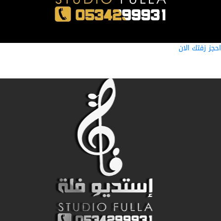
ز زفتك الان