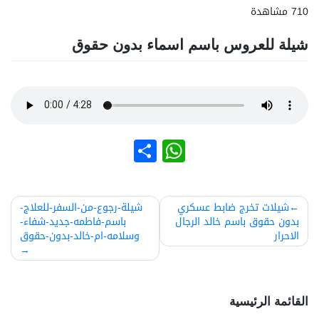
710 مشاهدة
شيلة للعروس باسم اسماء بدون حقوق
نشر
WhatsApp
صفّح
شيلات تخرج ضابط عسكري
شيلة-رجوع-من-السفر-للعلاج-
بدون حقوق باسم خالد الرجال
باسم-فاطمه-جديد-شفاء-
لمقالات
الاحرار
وسلامه-ام-خالد-بدون-حقوق
القائمة الرئيسية